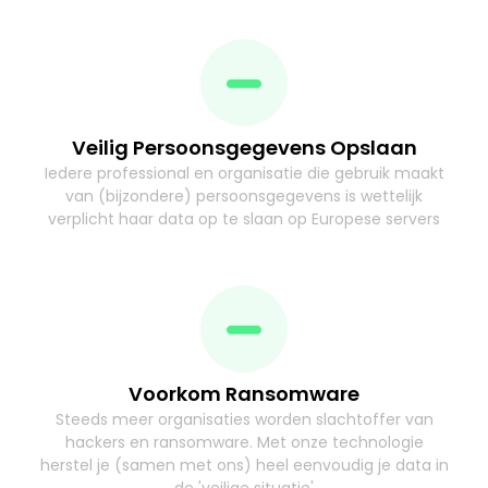
Veilig Persoonsgegevens Opslaan
Iedere professional en organisatie die gebruik maakt
van (bijzondere) persoonsgegevens is wettelijk
verplicht haar data op te slaan op Europese servers
Voorkom Ransomware
Steeds meer organisaties worden slachtoffer van
hackers en ransomware. Met onze technologie
herstel je (samen met ons) heel eenvoudig je data in
de 'veilige situatie'