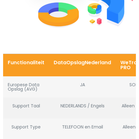
Functionaliteit
DataOpslagNederland
WeTran
PRO
Europese Data
JA
SOM
Opslag (AVG)
Support Taal
NEDERLANDS / Engels
Alleen E
Support Type
TELEFOON en Email
Alleen 