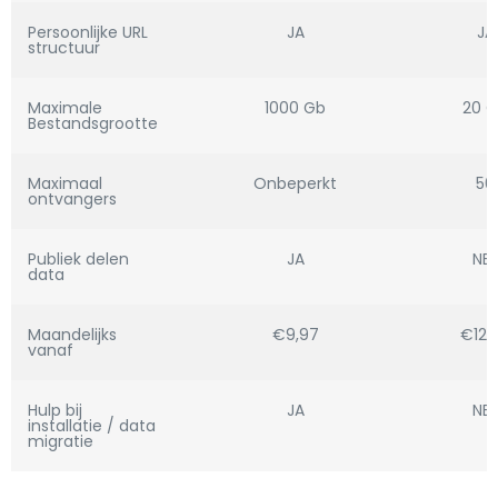
Persoonlijke URL
JA
JA
structuur
Maximale
1000 Gb
20 
Bestandsgrootte
Maximaal
Onbeperkt
50
ontvangers
Publiek delen
JA
NEE
data
Maandelijks
€9,97
€12,
vanaf
Hulp bij
JA
NEE
installatie / data
migratie