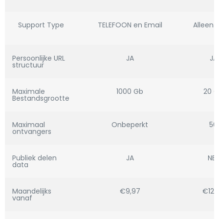
Support Type
TELEFOON en Email
Alleen 
Persoonlijke URL
JA
JA
structuur
Maximale
1000 Gb
20 
Bestandsgrootte
Maximaal
Onbeperkt
50
ontvangers
Publiek delen
JA
NEE
data
Maandelijks
€9,97
€12,
vanaf