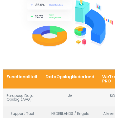
Functionaliteit
DataOpslagNederland
WeTran
PRO
Europese Data
JA
SOM
Opslag (AVG)
Support Taal
NEDERLANDS / Engels
Alleen E