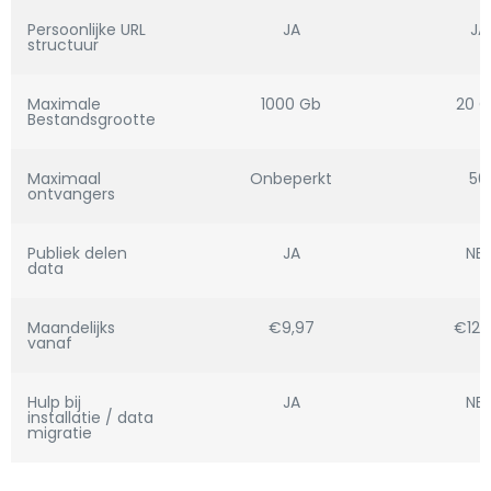
Persoonlijke URL
JA
JA
structuur
Maximale
1000 Gb
20 
Bestandsgrootte
Maximaal
Onbeperkt
50
ontvangers
Publiek delen
JA
NEE
data
Maandelijks
€9,97
€12,
vanaf
Hulp bij
JA
NEE
installatie / data
migratie