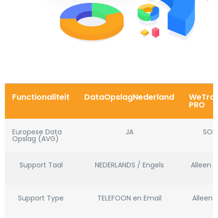
Functionaliteit
DataOpslagNederland
WeTran
PRO
Europese Data
JA
SOM
Opslag (AVG)
Support Taal
NEDERLANDS / Engels
Alleen E
Support Type
TELEFOON en Email
Alleen 