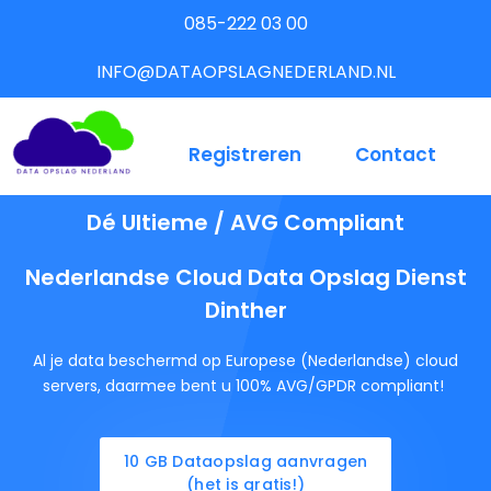
085-222 03 00
INFO@DATAOPSLAGNEDERLAND.NL
Registreren
Contact
Dé Ultieme / AVG Compliant
Nederlandse Cloud Data Opslag Dienst
Dinther
Al je data beschermd op Europese (Nederlandse) cloud
servers, daarmee bent u 100% AVG/GPDR compliant!
10 GB Dataopslag aanvragen
(het is gratis!)