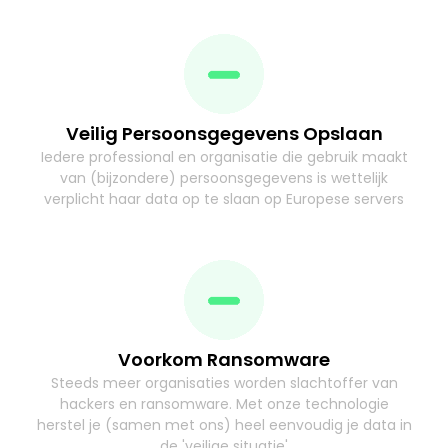
Veilig Persoonsgegevens Opslaan
Iedere professional en organisatie die gebruik maakt
van (bijzondere) persoonsgegevens is wettelijk
verplicht haar data op te slaan op Europese servers
Voorkom Ransomware
Steeds meer organisaties worden slachtoffer van
hackers en ransomware. Met onze technologie
herstel je (samen met ons) heel eenvoudig je data in
de 'veilige situatie'