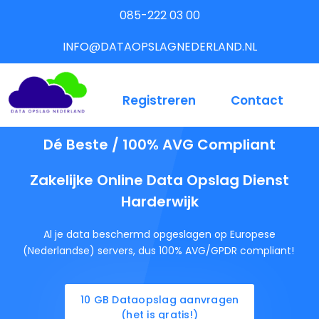
085-222 03 00
INFO@DATAOPSLAGNEDERLAND.NL
Registreren
Contact
Dé Beste / 100% AVG Compliant
Zakelijke Online Data Opslag Dienst
Harderwijk
Al je data beschermd opgeslagen op Europese
(Nederlandse) servers, dus 100% AVG/GPDR compliant!
10 GB Dataopslag aanvragen
(het is gratis!)