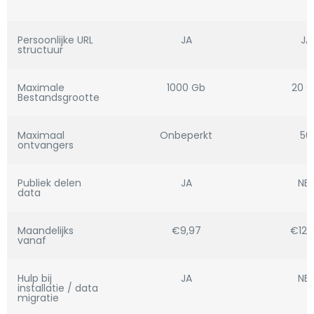
Persoonlijke URL
JA
JA
structuur
Maximale
1000 Gb
20 
Bestandsgrootte
Maximaal
Onbeperkt
50
ontvangers
Publiek delen
JA
NEE
data
Maandelijks
€9,97
€12,
vanaf
Hulp bij
JA
NEE
installatie / data
migratie