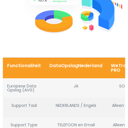
Functionaliteit
DataOpslagNederland
WeTran
PRO
Europese Data
JA
SOM
Opslag (AVG)
Support Taal
NEDERLANDS / Engels
Alleen E
Support Type
TELEFOON en Email
Alleen 