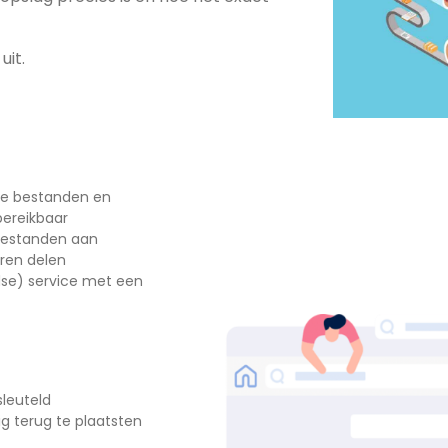
uit.
l je bestanden en
 bereikbaar
 bestanden aan
ren delen
ndse) service met een
sleuteld
ig terug te plaatsten