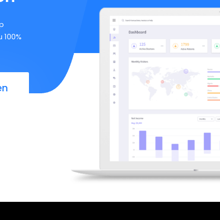
op
u 100%
en