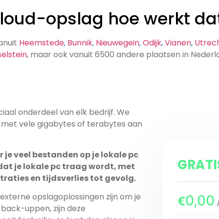
loud-opslag hoe werkt da
g vanuit
Heemstede
,
Bunnik
,
Nieuwegein
,
Odijk
,
Vianen
,
Utrec
selstein
, maar ook vanuit 6500 andere plaatsen in Nederl
iaal onderdeel van elk bedrijf. We
e gigabytes of terabytes aan
GRAT
dat je lokale pc traag wordt, met
traties en tijdsverlies tot gevolg.
n externe opslagoplossingen zijn om je
0,00
€
 back-uppen, zijn deze