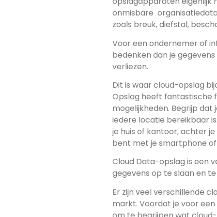
opslagapparaten eigenlijk no
onmisbare organisatiedata verl
zoals breuk, diefstal, besc
Voor een ondernemer of inf
bedenken dan je gegevens ve
verliezen.
Dit is waar cloud-opslag b
Opslag heeft fantastische functies en geweldige aanvullende
mogelijkheden. Begrijp dat je
iedere locatie bereikbaar is
je huis of kantoor, achter je pc of terwijl je in het buitenland op reis
bent met je smartphone of 
Cloud Data-opslag is een v
gegeven
Er zijn veel verschillende 
markt. Voordat je voor een c
om te begrijpen wat cloud-opslag precies is en hoe het exact