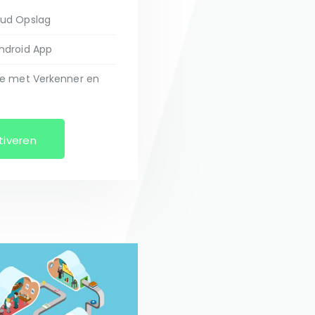
oud Opslag
ndroid App
ie met Verkenner en
tiveren