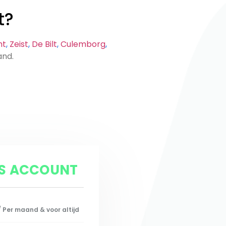
t?
ht
,
Zeist
,
De Bilt
,
Culemborg
,
and.
IS ACCOUNT
/ Per maand & voor altijd