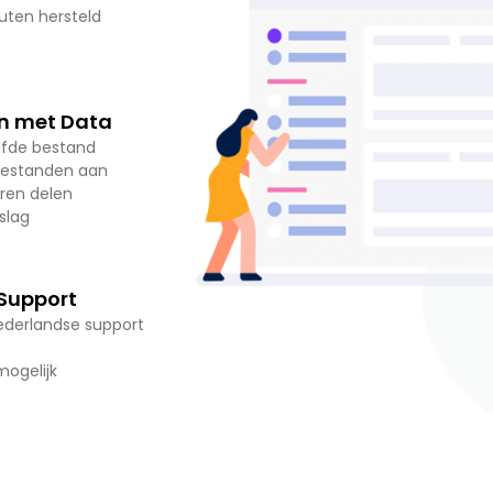
uten hersteld
n met Data
lfde bestand
 bestanden aan
ren delen
slag
 Support
ederlandse support
mogelijk