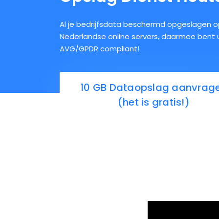
Al je bedrijfsdata beschermd opgeslagen 
Nederlandse online servers, daarmee bent 
AVG/GPDR compliant!
10 GB Dataopslag aanvrag
(het is gratis!)