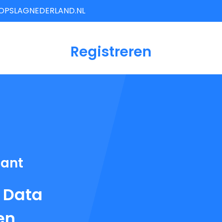
OPSLAGNEDERLAND.NL
Registreren
iant
 Data
en