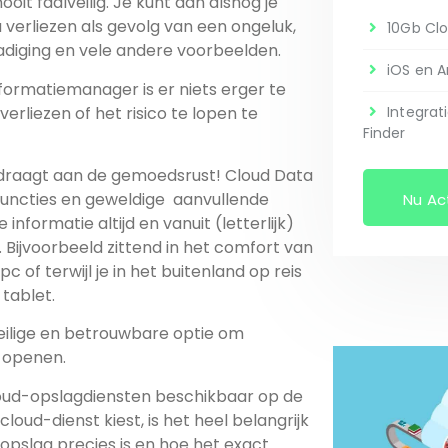
oit faalveilig. Je kunt dan alsnog je
iezen als gevolg van een ongeluk,
10Gb Cl
hadiging en vele andere voorbeelden.
iOS en A
ormatiemanager is er niets erger te
rliezen of het risico te lopen te
Integrat
Finder
ijdraagt aan de gemoedsrust! Cloud Data
Nu Ac
 informatie altijd en vanuit (letterlijk)
. Bijvoorbeeld zittend in het comfort van
tablet.
eilige en betrouwbare optie om
s op te slaan en te openen.
cloud-opslagdiensten beschikbaar op de
loud-dienst kiest, is het heel belangrijk