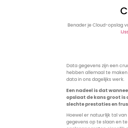
C
Benader je Cloud-opsla
IJs
Data gegevens zijn een cruc
hebben allemaal te maken met vel
data in ons dagelijks werk.
Een nadeel is dat wanneer je veel bestanden op je lokale pc
opslaat de kans groot is 
slechte prestaties en frus
Hoewel er natuurlijk tal va
gegevens op te slaan en te