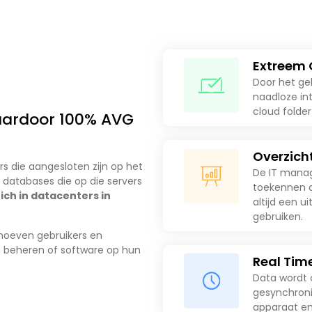
Extreem
Door het ge
naadloze in
cloud folder
aardoor 100% AVG
Overzich
rs die aangesloten zijn op het
De IT manag
 databases die op die servers
toekennen a
ch in datacenters in
altijd een u
gebruiken.
hoeven gebruikers en
n beheren of software op hun
Real Tim
Data wordt 
gesynchroni
apparaat en