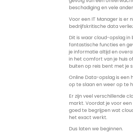
gevolg van een onverwacht o
beschadiging en vele andere
Voor een IT Manager is er 
bedrijfskritische data verlie
Dit is waar cloud-opslag i
fantastische functies en geweldige mogelijkheden. 
je informatie altijd en over
in het comfort van je huis of kantoor, achter je
buiten op reis bent met je 
Online Data-opslag is een 
op te slaan en weer op te h
Er zijn veel verschillende 
markt. Voordat je voor een cloud-di
goed te begrijpen wat clou
het exact werkt.
Dus laten we beginnen.