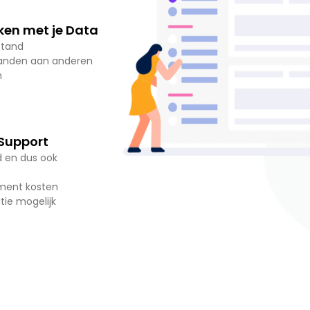
en met je Data
stand
tanden aan anderen
n
 Support
d en dus ook
ment kosten
tie mogelijk