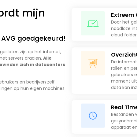
ordt mijn
Extreem
Door het ge
naadloze in
cloud folder
% AVG goedgekeurd!
esloten zijn op het internet,
Overzicht
net servers draaien.
Alle
De informat
vinden zich in datacenters
rollen en p
gebruikers e
moment uits
ruikers en bedrijven zelf
data kan inz
singen op hun eigen machines
Real Tim
Bestanden w
gesynchroni
apparaat en