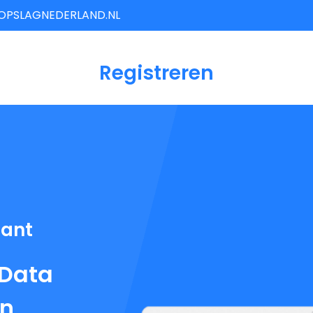
OPSLAGNEDERLAND.NL
Registreren
iant
 Data
en