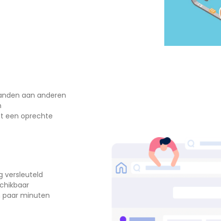
tanden aan anderen
n
met een oprechte
ig versleuteld
schikbaar
n paar minuten