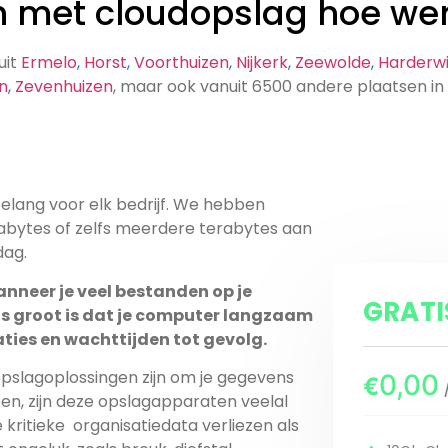
 met cloudopslag hoe wer
nuit
Ermelo
,
Horst
,
Voorthuizen
,
Nijkerk
,
Zeewolde
,
Harderwi
n
,
Zevenhuizen
, maar ook vanuit 6500 andere plaatsen 
belang voor elk bedrijf. We hebben
dag.
anneer je veel bestanden op je
GRAT
at je computer langzaam
ties en wachttijden tot gevolg.
0,00
€
en, zijn deze opslagapparaten veelal
je kritieke organisatiedata verliezen als