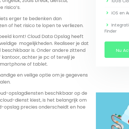
ngeluk, zoals breuk, diefstal,
10Gb Cl
 risico’s.
iOS en A
niets erger te bedenken dan
zen of het risico te lopen te verliezen.
Integrat
Finder
n beeld komt! Cloud Data Opslag heeft
Realiseer je dat
al beschikbaar is. Onder andere zittend
Nu Ac
 pc of terwijl je
smartphone of tablet.
handige en veilige optie om je gegevens
alen.
cloud-opslagdiensten beschikbaar op de
enst kiest, is het belangrijk om
d-opslag precies onderscheidt en hoe