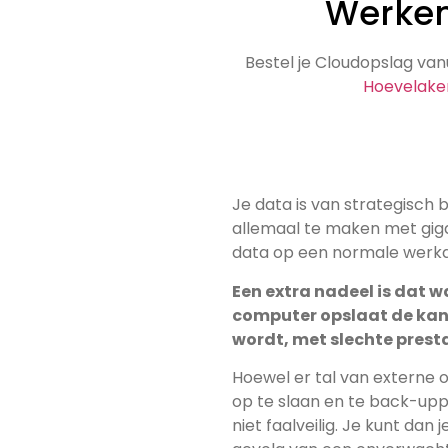
Werken
Bestel je Cloudopslag va
Hoevelake
Je data is van strategisch 
allemaal te maken met gigabytes of zelfs meerdere terabytes aan
data op een normale werk
Een extra nadeel is dat w
computer opslaat de kans groot is d
wordt, met slechte presta
Hoewel er tal van externe opslagoplossingen zijn om je gegevens
op te slaan en te back-upp
niet faalveilig. Je kunt dan 