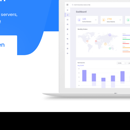
servers,
!
en