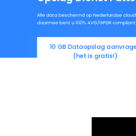
Alle data beschermd op Nederlandse cloud 
daarmee bent u 100% AVG/GPDR compliant
10 GB Dataopslag aanvrag
(het is gratis!)