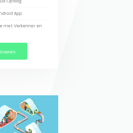
oud Opslag
ndroid App
ie met Verkenner en
tiveren