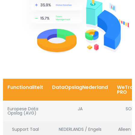
Functionaliteit
DataOpslagNederland
WeTran
PRO
Europese Data
JA
SOM
Opslag (AVG)
Support Taal
NEDERLANDS / Engels
Alleen E