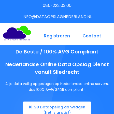
085-222 03 00
INFO@DATAOPSLAGNEDERLAND.NL
Registreren
Contact
Dé Beste / 100% AVG Compliant
Nederlandse Online Data Opslag Dienst
vanuit Sliedrecht
Al je data veilig opgeslagen op Nederlandse online servers,
dus 100% AVG/GPDR compliant!
10 GB Dataopslag aanvragen
(het is gratis!)