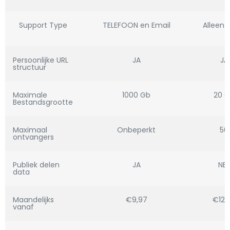
Support Type
TELEFOON en Email
Alleen 
Persoonlijke URL
JA
JA
structuur
Maximale
1000 Gb
20 
Bestandsgrootte
Maximaal
Onbeperkt
50
ontvangers
Publiek delen
JA
NEE
data
Maandelijks
€9,97
€12,
vanaf