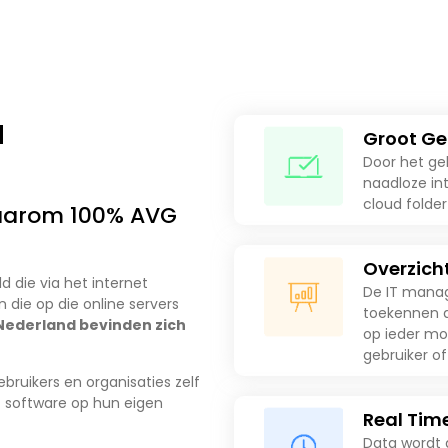
a
Groot G
Door het ge
naadloze in
cloud folder
Daarom 100% AVG
Overzicht
d die via het internet
De IT manag
 die op die online servers
toekennen a
Nederland bevinden zich
op ieder mo
gebruiker o
ruikers en organisaties zelf
) software op hun eigen
Real Tim
Data wordt 