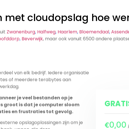
 met cloudopslag hoe wer
anuit
Zwanenburg
,
Halfweg
,
Haarlem
,
Bloemendaal
,
Assende
oofddorp
,
Beverwijk
, maar ook vanuit 6500 andere plaa
rdeel van elk bedrijf. Iedere organisatie
werkdag.
anneer je veel bestanden op je
GRAT
 dat je computer sloom
ties en frustraties tot gevolg.
n externe opslagoplossingen zijn om je
0,00
€