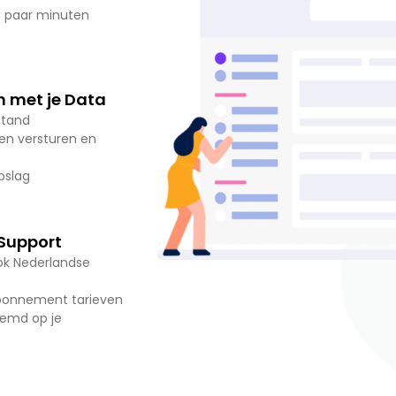
n paar minuten
 met je Data
stand
en versturen en
pslag
 Support
ok Nederlandse
bonnement tarieven
emd op je