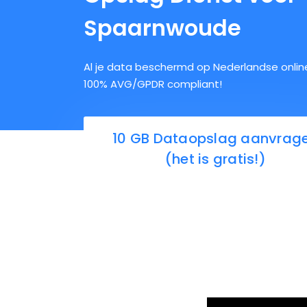
Spaarnwoude
Al je data beschermd op Nederlandse online
100% AVG/GPDR compliant!
10 GB Dataopslag aanvrag
(het is gratis!)