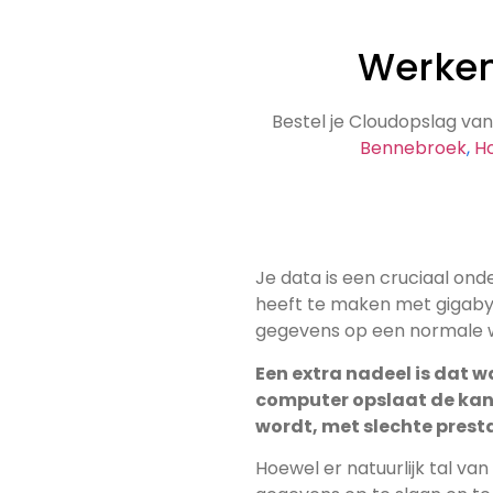
Werken
Bestel je Cloudopslag v
Bennebroek
,
H
Je data is een cruciaal onde
heeft te maken met gigabytes of meerdere terabytes aan
gegevens op een normale 
Een extra nadeel is dat w
computer opslaat de kans groot is
wordt, met slechte presta
Hoewel er natuurlijk tal va