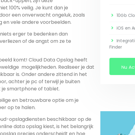
 back-uppen, zijn deze
et 100% veilig. Je kunt dan je
 door een onverwacht ongeluk, zoals
10Gb Cl
ng en vele andere voorbeelden.
iOS en A
 niets erger te bedenken dan
 verliezen of de angst om ze te
Integrat
Finder
n beeld komt! Cloud Data Opslag heeft
 Realiseer je dat
Nu Ac
eikbaar is. Onder andere zittend in het
e buiten
 je smartphone of tablet.
eilige en betrouwbare optie om je
er op te halen.
cloud-opslagdiensten beschikbaar op de
 data opslag kiest, is het belangrijk