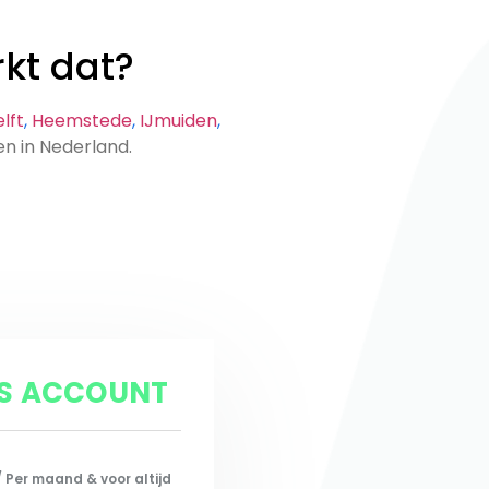
kt dat?
lft
,
Heemstede
,
IJmuiden
,
tsen in Nederland.
IS ACCOUNT
/ Per maand & voor altijd