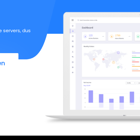
 servers, dus
en