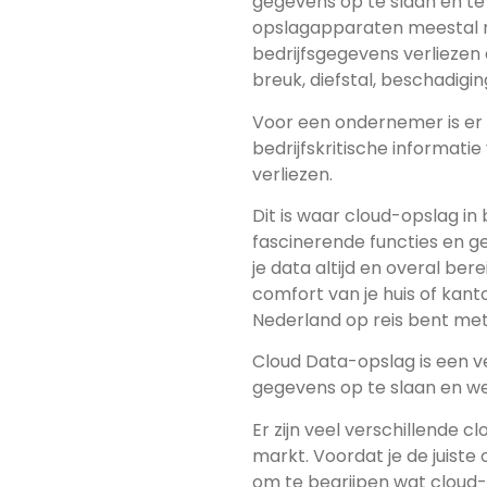
gegevens op te slaan en te
opslagapparaten meestal ni
bedrijfsgegevens verliezen
breuk, diefstal, beschadigi
Voor een ondernemer is er
bedrijfskritische informatie
verliezen.
Dit is waar cloud-opslag i
fascinerende functies en geweldige mogelijkheden.
je data altijd en overal ber
comfort van je huis of kantoor, achter je pc of terwijl j
Nederland op reis bent met
Cloud Data-opslag is een v
gegevens op te slaan en we
Er zijn veel verschillende 
markt. Voordat je de juiste online
om te begrijpen wat cloud-opslag precies onderscheidt en hoe