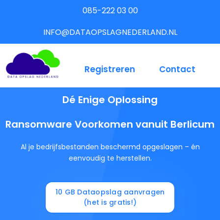
085-222 03 00
INFO@DATAOPSLAGNEDERLAND.NL
Registreren
Contact
Dé Enige Oplossing
Ransomware Voorkomen vanuit Berlicum
Al je bedrijfsbestanden beschermd opgeslagen – én
eenvoudig te herstellen.
10 GB Dataopslag aanvragen
(het is gratis!)