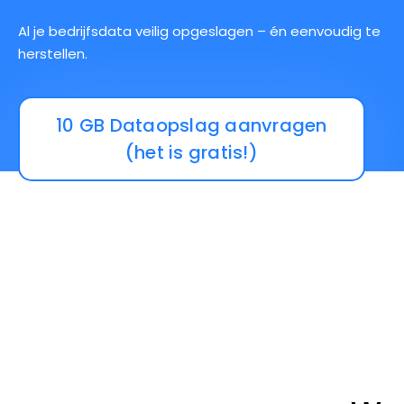
Al je bedrijfsdata veilig opgeslagen – én eenvoudig te
herstellen.
10 GB Dataopslag aanvragen
(het is gratis!)