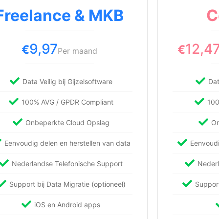
Freelance & MKB
C
9,97
12,4
€
€
Per maand
Data Veilig bij Gijzelsoftware
Dat
100% AVG / GPDR Compliant
100
Onbeperkte Cloud Opslag
On
Eenvoudig delen en herstellen van data
Eenvoudi
Nederlandse Telefonische Support
Nederl
Support bij Data Migratie (optioneel)
Support
iOS en Android apps