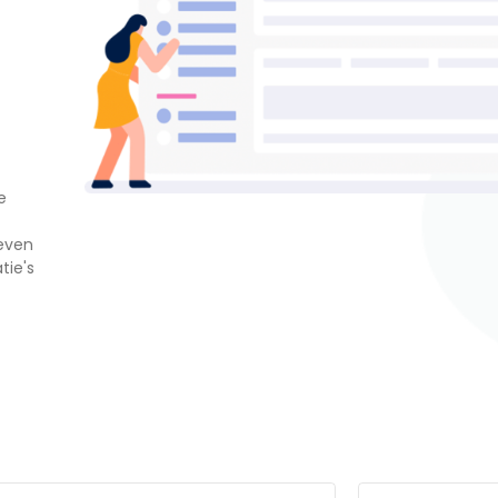
e
even
tie's