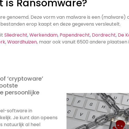
t is Ransomware?
are genoemd. Deze vorm van malware is een (malware) 
 bestanden erop kaapt en deze gegevens versleutelt.
it
Sliedrecht
,
Werkendam
,
Papendrecht
,
Dordrecht
,
De K
erk
,
Waardhuizen
, maar ook vanuit 6500 andere plaatse
of ‘cryptoware’
ootste
e persoonlijke
zel-software in
kelijk. Je kunt dan opeens
 natuurlijk al heel