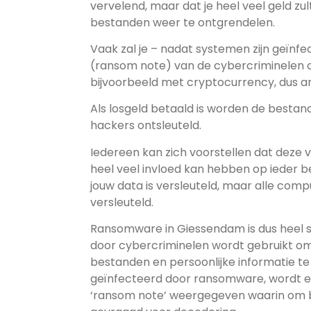
vervelend, maar dat je heel veel geld z
bestanden weer te ontgrendelen.
Vaak zal je – nadat systemen zijn geïnfe
(ransom note) van de cybercriminelen 
bijvoorbeeld met cryptocurrency, dus a
Als losgeld betaald is worden de bestan
hackers ontsleuteld.
Iedereen kan zich voorstellen dat deze 
heel veel invloed kan hebben op ieder bed
jouw data is versleuteld, maar alle comput
versleuteld.
Ransomware in Giessendam is dus heel s
door cybercriminelen wordt gebruikt 
bestanden en persoonlijke informatie te
geïnfecteerd door ransomware, wordt er
‘ransom note’ weergegeven waarin om b