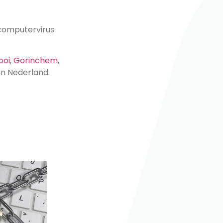
computervirus
ooi
,
Gorinchem
,
n in Nederland.