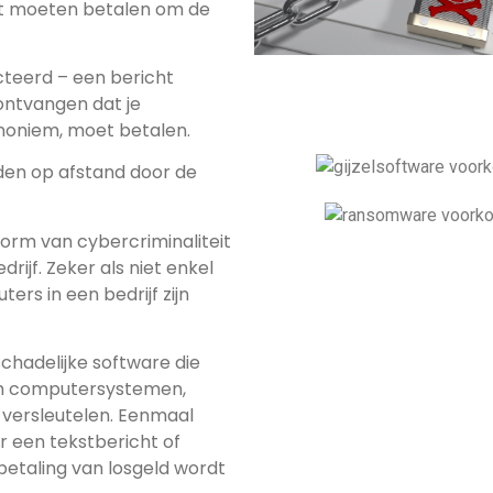
ult moeten betalen om de
cteerd – een bericht
ontvangen dat je
noniem, moet betalen.
den op afstand door de
vorm van cybercriminaliteit
rijf. Zeker als niet enkel
ers in een bedrijf zijn
chadelijke software die
om computersystemen,
 versleutelen. Eenmaal
 een tekstbericht of
etaling van losgeld wordt