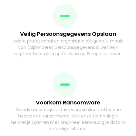
Veilig Persoonsgegevens Opslaan
Iedere professional en organisatie die gebruik maakt
van (bijzondere) persoonsgegevens is wettelijk
verplicht haar data op te slaan op Europese servers
Voorkom Ransomware
Steeds meer organisaties worden slachtoffer van
hackers en ransomware. Met onze technologie
herstel je (samen met ons) heel eenvoudig je data in
de 'veilige situatie'