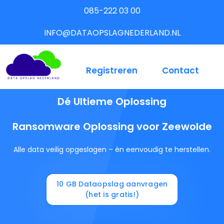
085-222 03 00
INFO@DATAOPSLAGNEDERLAND.NL
Registreren
Contact
Dé Ultieme Oplossing
Ransomware Oplossing voor Zeewolde
Alle data veilig opgeslagen – én eenvoudig te herstellen.
10 GB Dataopslag aanvragen
(het is gratis!)