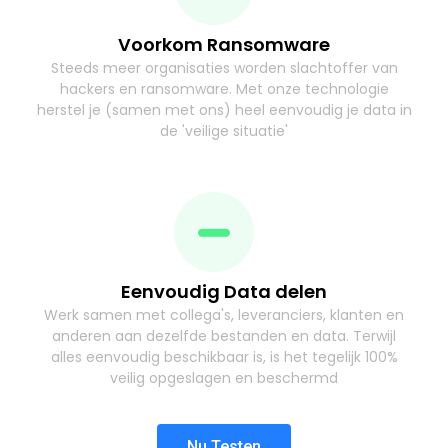
Voorkom Ransomware
Steeds meer organisaties worden slachtoffer van
hackers en ransomware. Met onze technologie
herstel je (samen met ons) heel eenvoudig je data in
de 'veilige situatie'
Eenvoudig Data delen
Werk samen met collega's, leveranciers, klanten en
anderen aan dezelfde bestanden en data. Terwijl
alles eenvoudig beschikbaar is, is het tegelijk 100%
veilig opgeslagen en beschermd
Nu Testen