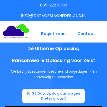
085-222 03 00
INFO@DATAOPSLAGNEDERLAND.NL
Registreren
Contact
Dé Ultieme Oplossing
Ransomware Oplossing voor Zeist
Alle bedrijfsbestanden beschermd opgeslagen – én
eenvoudig te herstellen.
10 GB Dataopslag aanvragen
(het is gratis!)