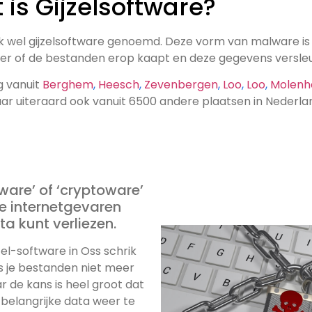
 is Gijzelsoftware?
 wel gijzelsoftware genoemd. Deze vorm van malware i
r of de bestanden erop kaapt en deze gegevens versleu
g vanuit
Berghem
,
Heesch
,
Zevenbergen
,
Loo
,
Loo
,
Molenh
aar uiteraard ook vanuit 6500 andere plaatsen in Nederla
ware’ of ‘cryptoware’
a kunt verliezen.
zel-software in Oss schrik
ens je bestanden niet meer
r de kans is heel groot dat