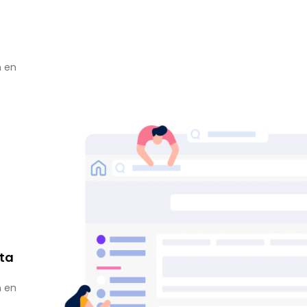
n en
h
ta
n en