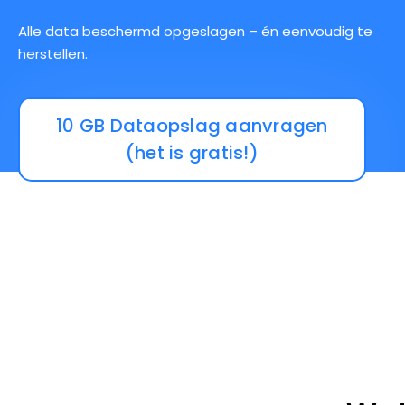
Alle data beschermd opgeslagen – én eenvoudig te
herstellen.
10 GB Dataopslag aanvragen
(het is gratis!)