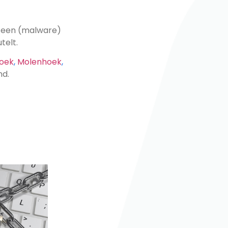
s een (malware)
telt.
oek
,
Molenhoek
,
nd.