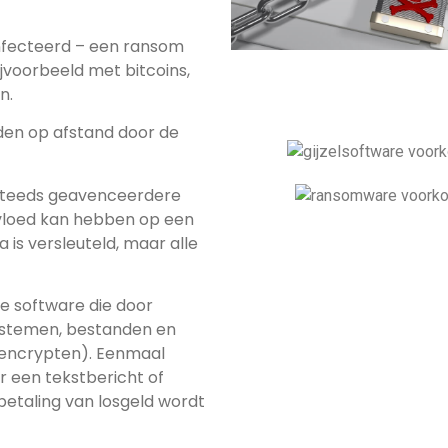
ïnfecteerd – een ransom
jvoorbeeld met bitcoins,
n.
den op afstand door de
 steeds geavenceerdere
nvloed kan hebben op een
a is versleuteld, maar alle
ke software die door
stemen, bestanden en
 (encrypten). Eenmaal
 een tekstbericht of
etaling van losgeld wordt