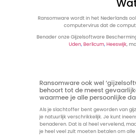
Wat
Ransomware wordt in het Nederlands ook
computervirus dat de compute
Benader onze Gijzelsoftware Beschermin
Uden
,
Berlicum
,
Heeswijk
, m
Ransomware ook wel ‘gijzelsoft
behoort tot de meest gevaarlijke internetgevaren
waarmee je alle persoonlijke dat
Als je slachtoffer bent geworden van gij
je natuurlijk verschrikkelijk. Je kunt ine
benaderen. Dat is al heel vervelend, maa
je heel veel zult moeten betalen om alle belangrijke data weer te