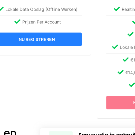
Lokale Data Opslag (Offline Werken)
Realti
Prijzen Per Account
NU REGISTREREN
Lokale 
€1
€14,
 en
Eenvoudig in gebrui