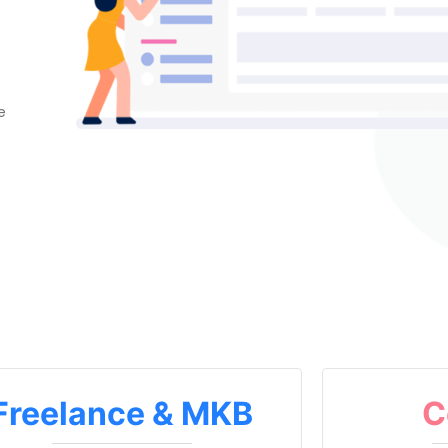
e
Freelance & MKB
C